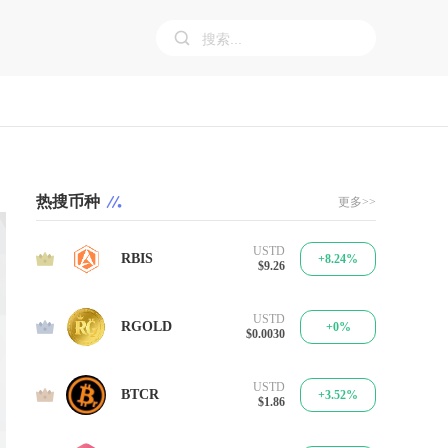
热搜币种
更多>>
USTD
1
RBIS
+8.24%
$9.26
USTD
2
RGOLD
+0%
$0.0030
USTD
3
BTCR
+3.52%
$1.86