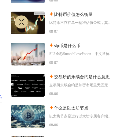
08-06
比特币价值怎么衡量
比特币不存在单一精准估值公式，其真实价值需要结合稀缺属性、链上基本面、生产成本、市场共识与
08-07
slp币是什么币
SLP全称SmoothLovePotion，中文常称平滑爱情药水，是知名链游AxieInf
08-07
交易所的永续合约是什么意思
交易所永续合约是加密市场里无固定到期交割时间的杠杆型衍生品，依托资金费率机制锚定现货价格，
08-06
什么是以太坊节点
在
以太坊节点是运行以太坊专属客户端软件、接入以太坊分布式网络的各类设备终端，是以太坊区块链网
08-06