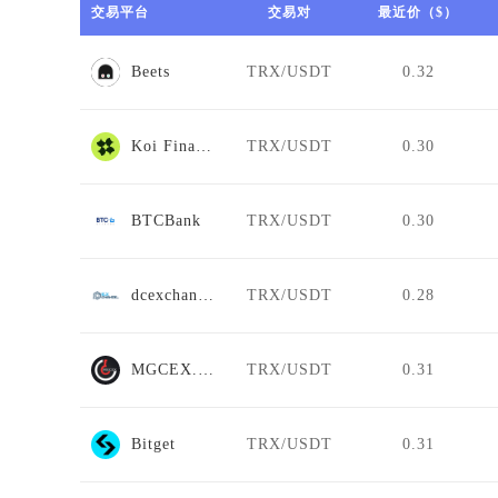
交易平台
交易对
最近价（$）
Beets
TRX/USDT
0.32
Koi Finance
TRX/USDT
0.30
BTCBank
TRX/USDT
0.30
dcexchange
TRX/USDT
0.28
MGCEX.NZ
TRX/USDT
0.31
Bitget
TRX/USDT
0.31