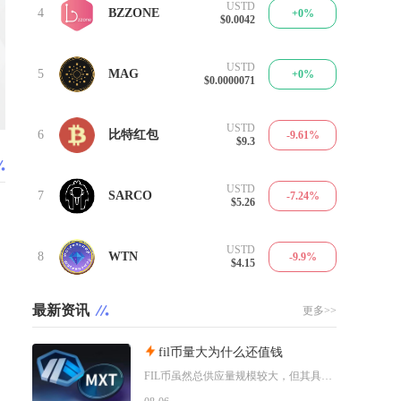
USTD
4
BZZONE
+0%
$0.0042
USTD
5
MAG
+0%
$0.0000071
USTD
6
比特红包
-9.61%
$9.3
USTD
7
SARCO
-7.24%
$5.26
USTD
8
WTN
-9.9%
$4.15
最新资讯
更多>>
fil币量大为什么还值钱
FIL币虽然总供应量规模较大，但其具备多层级的锁仓约束、动态通缩机制、真实落地的去中心化存