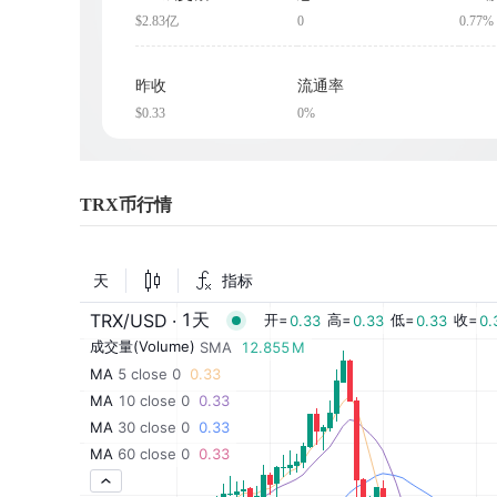
$2.83亿
0
0.77%
昨收
流通率
$0.33
0%
TRX币行情