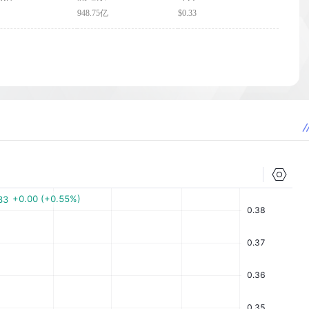
948.75亿
$0.33