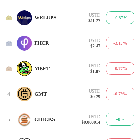
USTD
1
WELUPS
+0.37%
$11.27
USTD
2
PHCR
-3.17%
$2.47
USTD
3
MBET
-0.77%
$1.87
USTD
4
GMT
-0.79%
$0.29
USTD
5
CHICKS
+0%
$0.000014