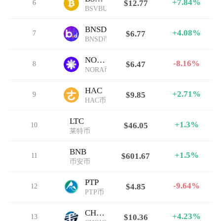
+7.84%
6
$12.77
BSVBULL币
BNSD
+4.08%
7
$6.77
BNSD币
NORA
-8.16%
8
$6.47
NORA币
HAC
+2.71%
9
$9.85
HAC币
LTC
+1.3%
10
$46.05
莱特币
BNB
+1.5%
11
$601.67
币安币
PTP
-9.64%
12
$4.85
PTP币
CHOICE
+4.23%
13
$10.36