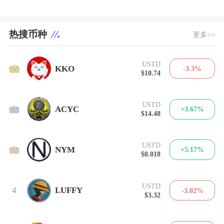
热搜币种
更多>>
USTD
1
KKO
-3.3%
$10.74
USTD
2
ACYC
+3.67%
$14.48
USTD
3
NYM
+5.17%
$0.018
USTD
4
LUFFY
-3.02%
$3.32