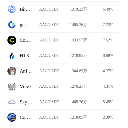
BitAsiaEx
AAC/USDT
1319.23万
6.49%
gate.io
AAC/USDT
1405.26万
7.23%
Coinflare
AAC/USDT
1333.57万
7.52%
HTX
AAC/USDT
1218.85万
8.69%
Animeswap
AAC/USDT
1304.89万
4.27%
Vinex
AAC/USDT
1276.21万
4.31%
Skydrome
AAC/USDT
1405.26万
5.45%
Coinsuper
AAC/USDT
1218.85万
2.39%