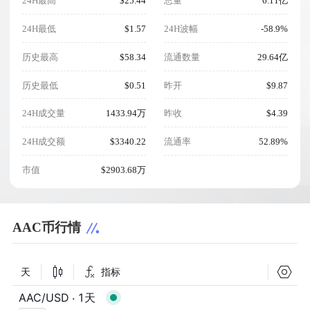
24H最高
$25.44
总量
6.11亿
24H最低
$1.57
24H波幅
-58.9%
历史最高
$58.34
流通数量
29.64亿
历史最低
$0.51
昨开
$9.87
24H成交量
1433.94万
昨收
$4.39
24H成交额
$3340.22
流通率
52.89%
市值
$2903.68万
AAC币行情