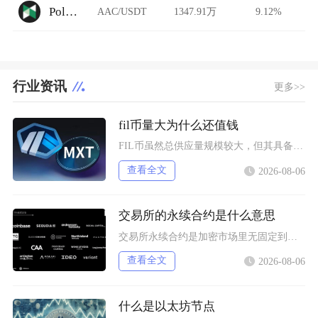
Poloniex Futures
AAC/USDT
1347.91万
9.12%
行业资讯
更多>>
fil币量大为什么还值钱
FIL币虽然总供应量规模较大，但其具备多层级的锁仓约束、动态通缩机制、真实落地的去中心化存
查看全文
2026-08-06
交易所的永续合约是什么意思
交易所永续合约是加密市场里无固定到期交割时间的杠杆型衍生品，依托资金费率机制锚定现货价格，
查看全文
2026-08-06
什么是以太坊节点