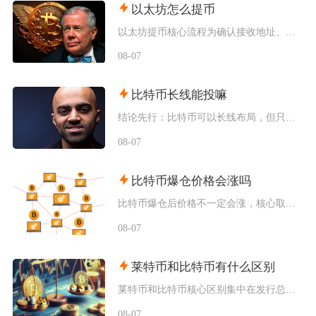
以太坊怎么提币
以太坊提币核心流程为确认接收地址、匹配对应区块链网络、填写提币数额、完成身份验证并提交交易
08-07
比特币长线能投嘛
结论先行：比特币可以长线布局，但只适合风险承受能力极强、能够接受资产大幅回撤、只用闲钱小额
08-07
比特币爆仓价格会涨吗
比特币爆仓后价格不一定会涨，核心取决于爆仓的多空方向、市场流动性和宏观环境，空头集中爆仓易
08-07
莱特币和比特币有什么区别
莱特币和比特币核心区别集中在发行总量、出块效率、挖矿算法与市场定位四大维度，比特币偏向稀缺
08-07