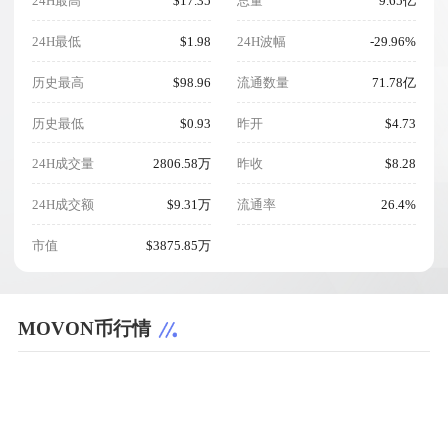
24H最高
$17.35
总量
9.65亿
24H最低
$1.98
24H波幅
-29.96%
历史最高
$98.96
流通数量
71.78亿
历史最低
$0.93
昨开
$4.73
24H成交量
2806.58万
昨收
$8.28
24H成交额
$9.31万
流通率
26.4%
市值
$3875.85万
MOVON币行情