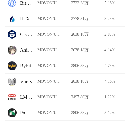
BitAsiaEx
MOVON/USDT
2722.38万
5.18%
HTX
MOVON/USDT
2778.51万
8.24%
Crypto.com
MOVON/USDT
2638.18万
2.87%
Animeswap
MOVON/USDT
2638.18万
4.14%
Bybit
MOVON/USDT
2806.58万
4.74%
Vinex
MOVON/USDT
2638.18万
4.16%
LMEX
MOVON/USDT
2497.86万
1.22%
Poloniex Futures
MOVON/USDT
2806.58万
5.12%