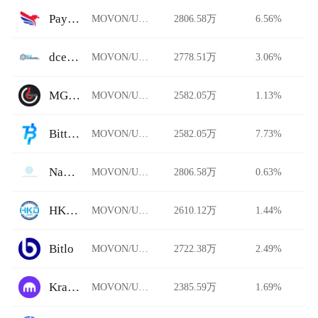
PayBito
MOVON/USDT
2806.58万
6.56%
dcexchange
MOVON/USDT
2778.51万
3.06%
MGCEX.NZ
MOVON/USDT
2582.05万
1.13%
Bittime
MOVON/USDT
2582.05万
7.73%
Nami Exchange
MOVON/USDT
2806.58万
0.63%
HKD.com
MOVON/USDT
2610.12万
1.44%
Bitlo
MOVON/USDT
2722.38万
2.49%
Kraken
MOVON/USDT
2385.59万
1.69%