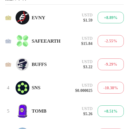
USTD
1
EVNY
+8.89%
$1.59
USTD
2
SAFEEARTH
-2.55%
$15.84
USTD
3
BUFFS
-9.29%
$3.22
USTD
4
SNS
-10.38%
$0.000025
USTD
5
TOMB
+8.51%
$5.26