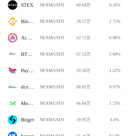
STEX
NEXM/USDT
60.64万
0.26%
Binance
NEXM/USDT
58.57万
2.71%
Acala Swap
NEXM/USDT
62.71万
6.96%
BTCBank
NEXM/USDT
67.53万
5.84%
PayBito
NEXM/USDT
59.26万
1.22%
dcexchange
NEXM/USDT
68.91万
9.97%
Morgan
NEXM/USDT
66.84万
1.23%
Bitget
NEXM/USDT
59.95万
6.6%
NEXM/USDT
65.46万
8.54%