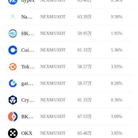
hypex
Nami Exchange
NEXM/USDT
63.39万
9.58%
HKD.com
NEXM/USDT
59.95万
1.95%
Coinbase
NEXM/USDT
61.33万
5.36%
Tokenize Xchange
NEXM/USDT
58.57万
3.93%
gate.io
NEXM/USDT
58.57万
8.28%
Crypto.com
NEXM/USDT
61.33万
0.36%
BKEX
NEXM/USDT
67.53万
3.69%
OKX
NEXM/USDT
65.46万
3.85%