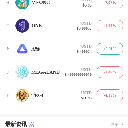
4
MEONG
-7.97%
$6.95
USTD
5
ONE
-1.35%
$0.00037
USTD
6
A链
+2.01%
$0.00073
USTD
7
MEGALAND
-1.86%
$0.00000000010
USTD
8
TRGI
-4.15%
$11.93
最新资讯
更多>>