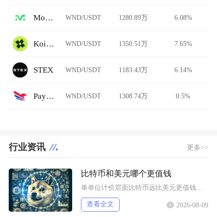
Morgan
WND/USDT
1280.89万
6.08%
Koi Finance
WND/USDT
1350.51万
7.65%
STEX
WND/USDT
1183.43万
6.14%
PayBito
WND/USDT
1308.74万
0.5%
行业资讯
更多>>
比特币和美元哪个更值钱
单单位计价层面比特币远比美元更值钱，但二者属于完全不同的价值载体，美元是全球通用主权法定货
查看全文
2026-08-09