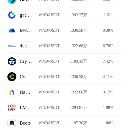
gate.io
WND/USDT
1392.27万
1.6%
MEXC Global
WND/USDT
1336.58万
0.39%
dcexchange
WND/USDT
1322.66万
6.78%
Crypto.com
WND/USDT
1183.43万
7.42%
Coinflare
WND/USDT
1336.58万
4.11%
Namebase
WND/USDT
1322.66万
9.12%
LMEX
WND/USDT
1294.81万
1.98%
Beets
WND/USDT
1197.36万
1.88%