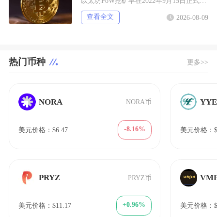
以太坊PoW挖矿早在2022年9月15日正式终止，从以太坊上线启动挖矿到彻底关停，完整挖矿
查看全文
2026-08-09
热门币种
更多>>
NORA
YY
NORA币
-8.16%
美元价格：$6.47
美元价格：$1
PRYZ
VM
PRYZ币
+0.96%
美元价格：$11.17
美元价格：$7