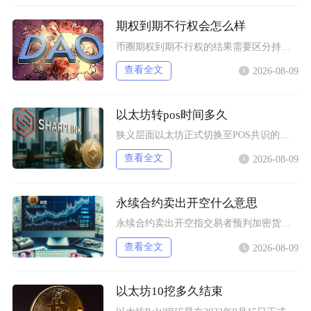
期权到期不行权会怎么样
币圈期权到期不行权的结果需要区分持仓身份与期权实虚值状态，买方持有虚值期权到期放弃行权，合
查看全文
2026-08-09
以太坊转pos时间多久
狭义层面以太坊正式切换至POS共识的瞬间过渡仅十余分钟，广义上从信标链上线到合并落地，整个
查看全文
2026-08-09
永续合约卖出开空什么意思
永续合约卖出开空指交易者预判加密货币价格下行，通过卖出合约建立空头仓位，依靠开仓价与下跌后
查看全文
2026-08-09
以太坊10挖多久结束