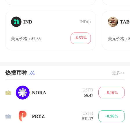
IND
TA
IND币
-6.53%
美元价格：$7.35
美元价格：$0.
热搜币种
更多>>
USTD
1
NORA
-8.16%
$6.47
USTD
2
PRYZ
+0.96%
$11.17