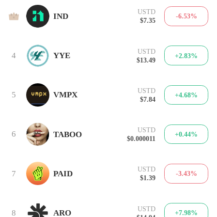
USTD
3
IND
-6.53%
$7.35
USTD
4
YYE
+2.83%
$13.49
USTD
5
VMPX
+4.68%
$7.84
USTD
6
TABOO
+0.44%
$0.000011
USTD
7
PAID
-3.43%
$1.39
USTD
8
ARO
+7.98%