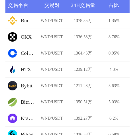
交易平台
交易对
24H交易量
占比
Binance
WND/USDT
1378.35万
1.35%
OKX
WND/USDT
1336.58万
8.76%
Coinbase
WND/USDT
1364.43万
0.95%
HTX
WND/USDT
1239.12万
4.3%
Bybit
WND/USDT
1211.28万
5.63%
Bitfinex
WND/USDT
1350.51万
5.03%
Kraken
WND/USDT
1392.27万
6.2%
Bitget
WND/USDT
1336.58万
0.59%