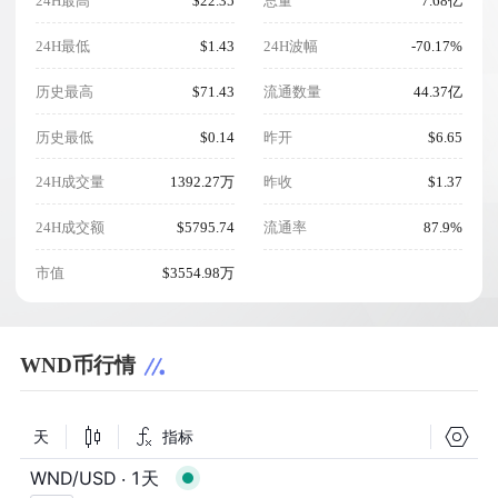
24H最高
$22.35
总量
7.68亿
24H最低
$1.43
24H波幅
-70.17%
历史最高
$71.43
流通数量
44.37亿
历史最低
$0.14
昨开
$6.65
24H成交量
1392.27万
昨收
$1.37
24H成交额
$5795.74
流通率
87.9%
市值
$3554.98万
WND币行情