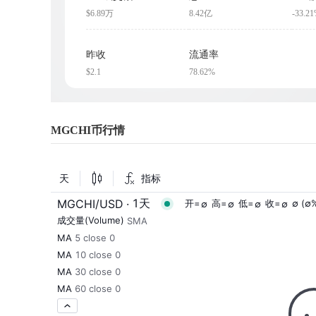
$6.89万
8.42亿
-33.2
昨收
流通率
$2.1
78.62%
MGCHI币行情