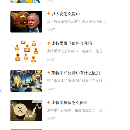
08-07
以太坊怎么提币
以太坊提币核心流程为确认接收地址、匹配对应区块链网络、填写提币数额、完成身份验证并提交交易
08-07
比特币爆仓价格会涨吗
比特币爆仓后价格不一定会涨，核心取决于爆仓的多空方向、市场流动性和宏观环境，空头集中爆仓易
08-07
莱特币和比特币有什么区别
莱特币和比特币核心区别集中在发行总量、出块效率、挖矿算法与市场定位四大维度，比特币偏向稀缺
08-07
比特币价值怎么衡量
比特币不存在单一精准估值公式，其真实价值需要结合稀缺属性、链上基本面、生产成本、市场共识与
08-07