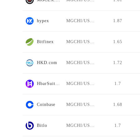
hypex
MGCHI/USDT
1.87
Bitfinex
MGCHI/USDT
1.65
HKD.com
MGCHI/USDT
1.72
HbarSuite DEX
MGCHI/USDT
1.7
Coinbase
MGCHI/USDT
1.68
Bitlo
MGCHI/USDT
1.7