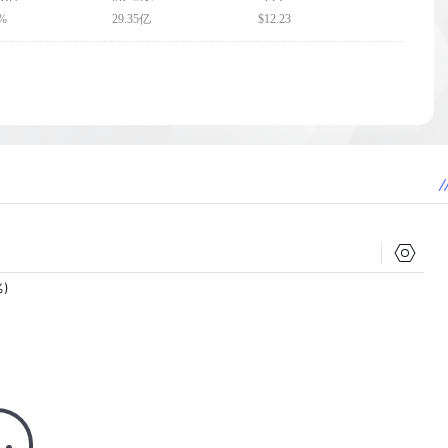
1%
29.35亿
$12.23