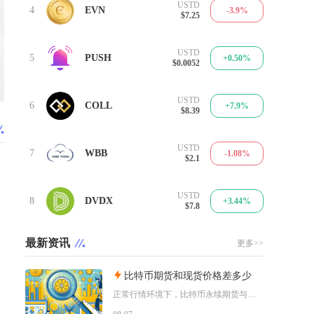
USTD
4
EVN
-3.9%
$7.25
USTD
5
PUSH
+0.50%
$0.0052
USTD
6
COLL
+7.9%
$8.39
USTD
7
WBB
-1.08%
$2.1
USTD
8
DVDX
+3.44%
$7.8
最新资讯
更多>>
比特币期货和现货价格差多少
正常行情环境下，比特币永续期货与现货价差普遍维持在±0.5%以内，带有固定到期日的交割期货