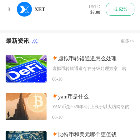
USTD
8
XET
+2.62%
$7.08
最新资讯
更多>>
虚拟币转错通道怎么处理
虚拟币转错通道存在分级处理方案，转入自有钱包地址可自主找回，转入交易所地址可提交工单申请人
08-10
yam币是什么
YAM币是2020年8月上线于以太坊网络的DeFi实验性代币，隶属于YamFinance协
08-10
比特币和美元哪个更值钱