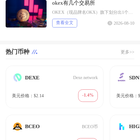
okex有几个交易所
OKEX（现品牌名OKX）旗下划分出1个全球通用主交易所，叠加7个持牌独立区域交易所，同时
查看全文
2026-08-10
热门币种
更多>>
DEXE
SDN
Dexe.network
-1.4%
美元价格：$2.14
美元价格：$0
BCEO
HIG
BCEO币