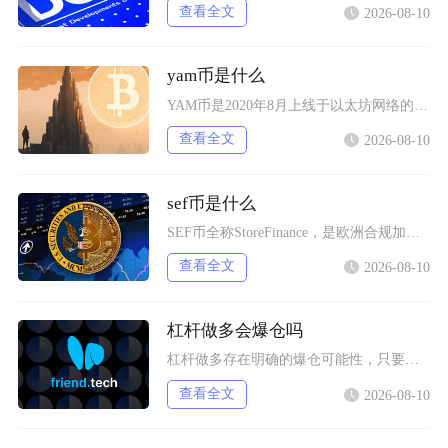
查看全文
2026-08-10
yam币是什么
YAM币是2020年8月上线于以太坊网络的DeFi实验性代币，隶属于YamFinance协
查看全文
2026-08-10
sef币是什么
SEF币全称StoreFinance，是欧洲合规加密交易平台BitcoinStore发行的
查看全文
2026-08-10
杠杆做多会爆仓吗
杠杆做多存在明确的爆仓可能性，只要仓位保证金指标触及交易所设定的维持保证金阈值，系统就会自
查看全文
2026-08-10