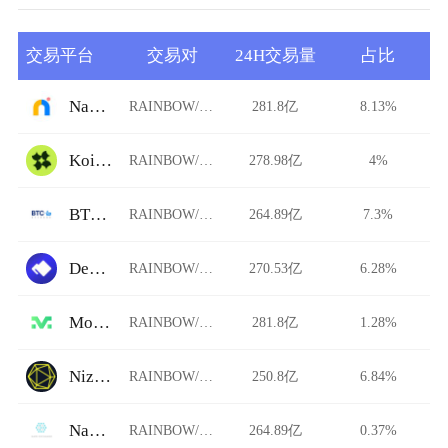
交易平台
交易对
24H交易量
占比
Namebase
RAINBOW/USDT
281.8亿
8.13%
Koi Finance
RAINBOW/USDT
278.98亿
4%
BTCBank
RAINBOW/USDT
264.89亿
7.3%
DeversiFi
RAINBOW/USDT
270.53亿
6.28%
Morgan
RAINBOW/USDT
281.8亿
1.28%
Niza.io
RAINBOW/USDT
250.8亿
6.84%
Nami Exchange
RAINBOW/USDT
264.89亿
0.37%