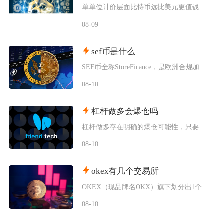
单单位计价层面比特币远比美元更值钱，但二者属于完全不同的价值载体，美元是全球通用主权法定货
08-09
sef币是什么
SEF币全称StoreFinance，是欧洲合规加密交易平台BitcoinStore发行的
08-10
杠杆做多会爆仓吗
杠杆做多存在明确的爆仓可能性，只要仓位保证金指标触及交易所设定的维持保证金阈值，系统就会自
08-10
okex有几个交易所
OKEX（现品牌名OKX）旗下划分出1个全球通用主交易所，叠加7个持牌独立区域交易所，同时
08-10