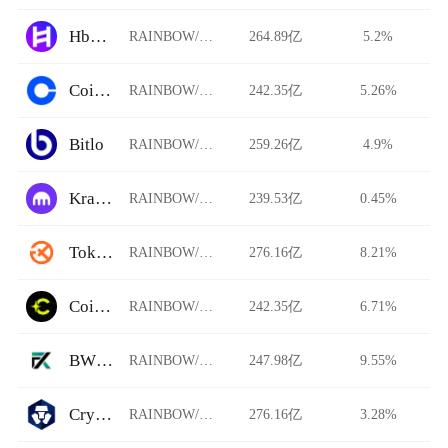
HbarSuite DEX
RAINBOW/USDT
264.89亿
5.2%
Coinbase
RAINBOW/USDT
242.35亿
5.26%
Bitlo
RAINBOW/USDT
259.26亿
4.9%
Kraken
RAINBOW/USDT
239.53亿
0.45%
Tokenize Xchange
RAINBOW/USDT
276.16亿
8.21%
Coinflare
RAINBOW/USDT
242.35亿
6.71%
BWFX.pro
RAINBOW/USDT
247.98亿
9.55%
Crypto.com
RAINBOW/USDT
276.16亿
3.28%