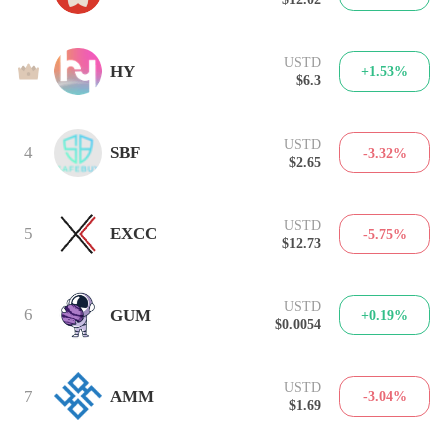
USTD
3
HY
+1.53%
$6.3
USTD
4
SBF
-3.32%
$2.65
USTD
5
EXCC
-5.75%
$12.73
USTD
6
GUM
+0.19%
$0.0054
USTD
7
AMM
-3.04%
$1.69