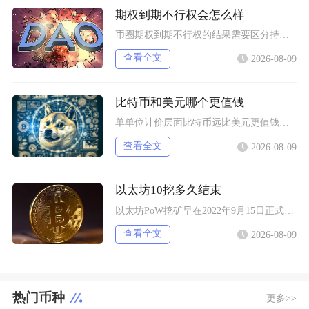
期权到期不行权会怎么样
币圈期权到期不行权的结果需要区分持仓身份与期权实虚值状态，买方持有虚值期权到期放弃行权，合
查看全文
2026-08-09
比特币和美元哪个更值钱
单单位计价层面比特币远比美元更值钱，但二者属于完全不同的价值载体，美元是全球通用主权法定货
查看全文
2026-08-09
以太坊10挖多久结束
以太坊PoW挖矿早在2022年9月15日正式终止，从以太坊上线启动挖矿到彻底关停，完整挖矿
查看全文
2026-08-09
热门币种
更多>>