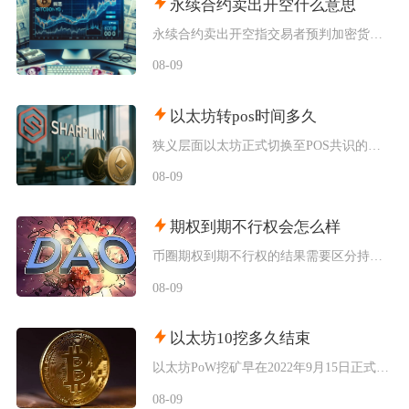
永续合约卖出开空什么意思
永续合约卖出开空指交易者预判加密货币价格下行，通过卖出合约建立空头仓位，依靠开仓价与下跌后
08-09
以太坊转pos时间多久
狭义层面以太坊正式切换至POS共识的瞬间过渡仅十余分钟，广义上从信标链上线到合并落地，整个
08-09
期权到期不行权会怎么样
币圈期权到期不行权的结果需要区分持仓身份与期权实虚值状态，买方持有虚值期权到期放弃行权，合
08-09
以太坊10挖多久结束
以太坊PoW挖矿早在2022年9月15日正式终止，从以太坊上线启动挖矿到彻底关停，完整挖矿
08-09