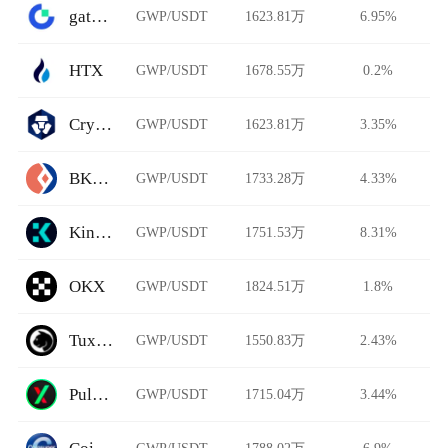
gate.io
GWP/USDT
1623.81万
6.95%
HTX
GWP/USDT
1678.55万
0.2%
Crypto.com
GWP/USDT
1623.81万
3.35%
BKEX
GWP/USDT
1733.28万
4.33%
Kine Protocol
GWP/USDT
1751.53万
8.31%
OKX
GWP/USDT
1824.51万
1.8%
TuxExchange
GWP/USDT
1550.83万
2.43%
PulseX
GWP/USDT
1715.04万
3.44%
GWP/USDT
1788.02万
6.9%