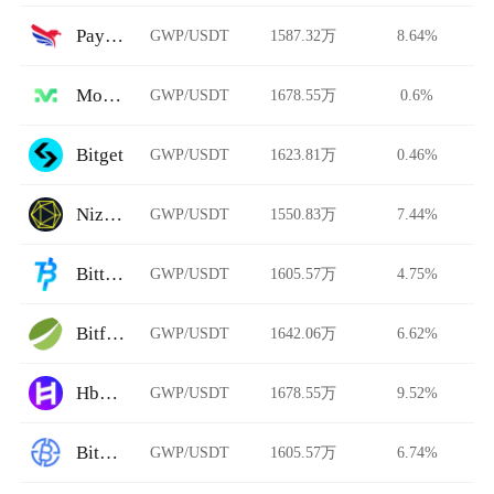
PayBito
GWP/USDT
1587.32万
8.64%
Morgan
GWP/USDT
1678.55万
0.6%
Bitget
GWP/USDT
1623.81万
0.46%
Niza.io
GWP/USDT
1550.83万
7.44%
Bittime
GWP/USDT
1605.57万
4.75%
Bitfinex
GWP/USDT
1642.06万
6.62%
HbarSuite DEX
GWP/USDT
1678.55万
9.52%
BitAsiaEx
GWP/USDT
1605.57万
6.74%