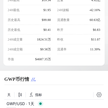
24H最高
$19.34
总量
4.92亿
24H最低
$1.95
24H波幅
-42.16%
历史最高
$99.88
流通数量
60.63亿
历史最低
$0.41
昨开
$6.83
24H成交量
1824.51万
昨收
$11.07
24H成交额
$9.58万
流通率
11.39%
市值
$4687.35万
GWP币行情