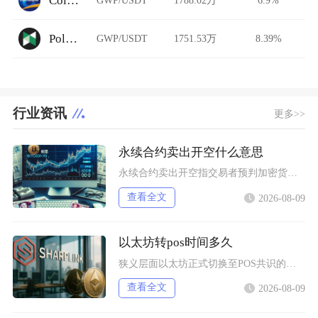
Coinsuper
Poloniex Futures
GWP/USDT
1751.53万
8.39%
行业资讯
更多>>
永续合约卖出开空什么意思
永续合约卖出开空指交易者预判加密货币价格下行，通过卖出合约建立空头仓位，依靠开仓价与下跌后
查看全文
2026-08-09
以太坊转pos时间多久
狭义层面以太坊正式切换至POS共识的瞬间过渡仅十余分钟，广义上从信标链上线到合并落地，整个
查看全文
2026-08-09