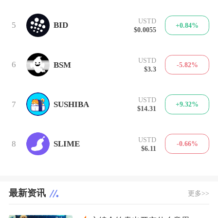
USTD
5
BID
+0.84%
$0.0055
USTD
6
BSM
-5.82%
$3.3
USTD
7
SUSHIBA
+9.32%
$14.31
USTD
8
SLIME
-0.66%
$6.11
最新资讯
更多>>