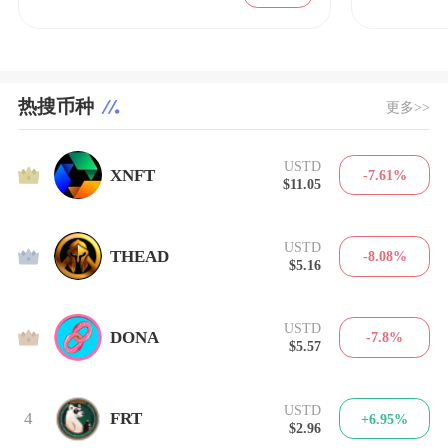
热搜币种
更多>>
USTD
1
XNFT
-7.61%
$11.05
USTD
2
THEAD
-8.08%
$5.16
USTD
3
DONA
-7.8%
$5.57
USTD
4
FRT
+6.95%
$2.96