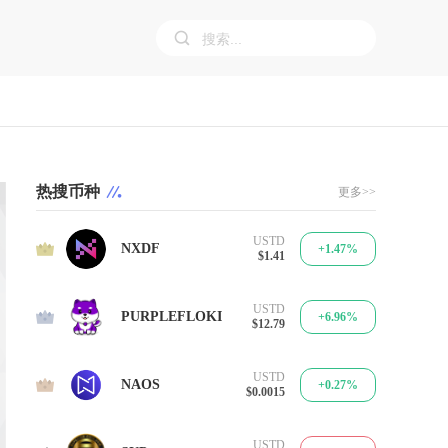
热搜币种
更多>>
USTD
1
NXDF
+1.47%
$1.41
USTD
2
PURPLEFLOKI
+6.96%
$12.79
USTD
3
NAOS
+0.27%
$0.0015
USTD