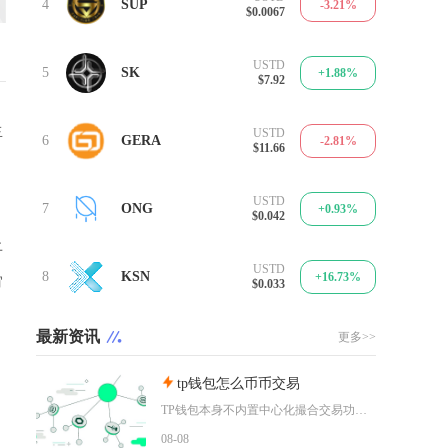
4
SUP
-3.21%
$0.0067
USTD
5
SK
+1.88%
$7.92
生
USTD
6
GERA
-2.81%
$11.66
USTD
7
ONG
+0.93%
$0.042
上
USTD
8
KSN
+16.73%
审
$0.033
最新资讯
更多>>
tp钱包怎么币币交易
TP钱包本身不内置中心化撮合交易功能，想要完成币币交易，依靠内置Swap聚合工具或者连接去
08-08