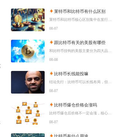
莱特币和比特币有什么区别
莱特币和比特币核心区别集中在发行总量、出块效率、挖矿算法与市场定位四大维度，比特币偏向稀缺
08-07
跟比特币有关的美股有哪些
和比特币挂钩的美股主要分为四大品类，分别是比特币现货/期货ETF产品、加密资产交易所个股、
08-08
这
比特币长线能投嘛
结论先行：比特币可以长线布局，但只适合风险承受能力极强、能够接受资产大幅回撤、只用闲钱小额
08-07
比特币爆仓价格会涨吗
比特币爆仓后价格不一定会涨，核心取决于爆仓的多空方向、市场流动性和宏观环境，空头集中爆仓易
08-07
开
比特币有什么用途