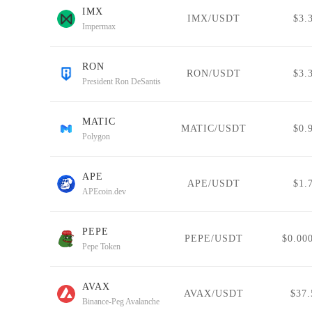
IMX
IMX/USDT
$3.
Impermax
RON
RON/USDT
$3.
President Ron DeSantis
MATIC
MATIC/USDT
$0.
Polygon
APE
APE/USDT
$1.
APEcoin.dev
PEPE
PEPE/USDT
$0.00
Pepe Token
AVAX
AVAX/USDT
$37.
Binance-Peg Avalanche