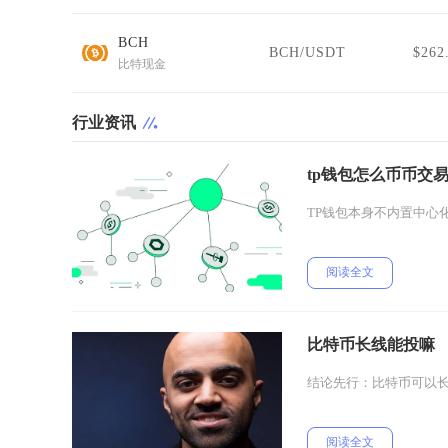
BCH
BCH/USDT
$262
比特现金
行业资讯
tp钱包怎么币币交
TP钱包本身不内置中心
阅读全文
比特币长线能投嘛
结论先行：比特币可以
阅读全文