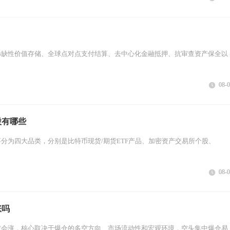
稀缺性价值存储、全球点对点支付结算、去中心化金融抵押、抗审查资产保全以
08-
股有哪些
分为四大品类，分别是比特币现货/期货ETF产品、加密资产交易所个股、
08-
涨吗
定会涨，核心取决于爆仓的多空方向、市场流动性和宏观环境，空头集中爆仓易