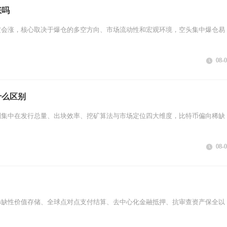
涨吗
定会涨，核心取决于爆仓的多空方向、市场流动性和宏观环境，空头集中爆仓易
08-
什么区别
别集中在发行总量、出块效率、挖矿算法与市场定位四大维度，比特币偏向稀缺
08-
稀缺性价值存储、全球点对点支付结算、去中心化金融抵押、抗审查资产保全以