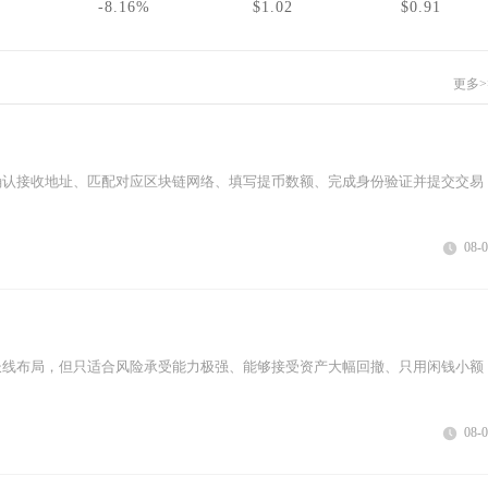
-8.16%
$1.02
$0.91
更多>
确认接收地址、匹配对应区块链网络、填写提币数额、完成身份验证并提交交易
08-
长线布局，但只适合风险承受能力极强、能够接受资产大幅回撤、只用闲钱小额
08-