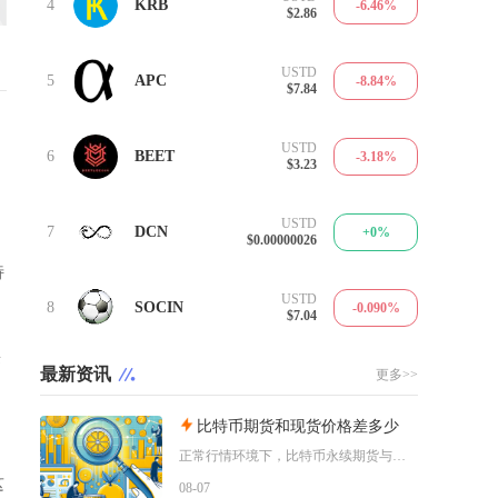
4
KRB
-6.46%
$2.86
USTD
5
APC
-8.84%
$7.84
USTD
6
BEET
-3.18%
$3.23
USTD
7
DCN
+0%
$0.00000026
特
USTD
8
SOCIN
-0.090%
。
$7.04
采
最新资讯
更多>>
比特币期货和现货价格差多少
正常行情环境下，比特币永续期货与现货价差普遍维持在±0.5%以内，带有固定到期日的交割期货
这
08-07