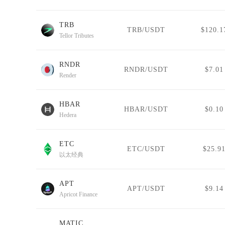
TRB
TRB/USDT
$120.1
Tellor Tributes
RNDR
RNDR/USDT
$7.01
Render
HBAR
HBAR/USDT
$0.10
Hedera
ETC
ETC/USDT
$25.9
以太经典
APT
APT/USDT
$9.14
Apricot Finance
MATIC