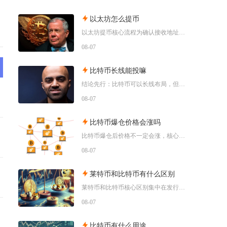
以太坊怎么提币
以太坊提币核心流程为确认接收地址、匹配对应区块链网络、填写提币数额、完成身份验证并提交交易
08-07
比特币长线能投嘛
结论先行：比特币可以长线布局，但只适合风险承受能力极强、能够接受资产大幅回撤、只用闲钱小额
08-07
比特币爆仓价格会涨吗
比特币爆仓后价格不一定会涨，核心取决于爆仓的多空方向、市场流动性和宏观环境，空头集中爆仓易
08-07
莱特币和比特币有什么区别
莱特币和比特币核心区别集中在发行总量、出块效率、挖矿算法与市场定位四大维度，比特币偏向稀缺
08-07
比特币有什么用途