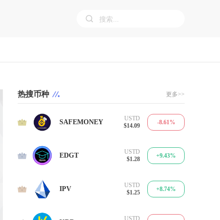
热搜币种
更多>>
USTD
1
SAFEMONEY
-8.61%
$14.09
USTD
2
EDGT
+9.43%
$1.28
USTD
3
IPV
+8.74%
$1.25
USTD