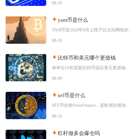
08-10
yam币是什么
YAM币是2020年8月上线于以太坊网络的DeFi实验性代币，隶属于YamFinance协
08-10
比特币和美元哪个更值钱
单单位计价层面比特币远比美元更值钱，但二者属于完全不同的价值载体，美元是全球通用主权法定货
08-09
sef币是什么
SEF币全称StoreFinance，是欧洲合规加密交易平台BitcoinStore发行的
08-10
杠杆做多会爆仓吗