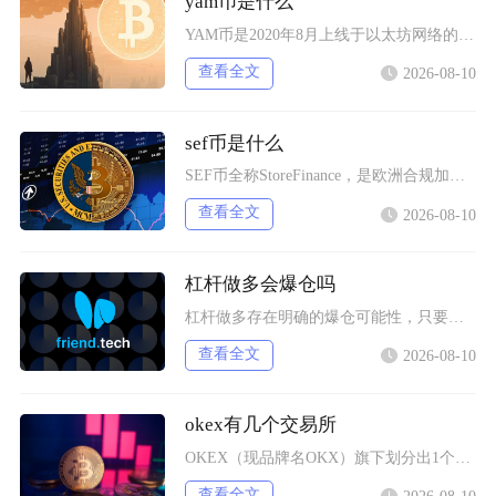
yam币是什么
YAM币是2020年8月上线于以太坊网络的DeFi实验性代币，隶属于YamFinance协
查看全文
2026-08-10
sef币是什么
SEF币全称StoreFinance，是欧洲合规加密交易平台BitcoinStore发行的
查看全文
2026-08-10
杠杆做多会爆仓吗
杠杆做多存在明确的爆仓可能性，只要仓位保证金指标触及交易所设定的维持保证金阈值，系统就会自
查看全文
2026-08-10
okex有几个交易所
OKEX（现品牌名OKX）旗下划分出1个全球通用主交易所，叠加7个持牌独立区域交易所，同时
查看全文