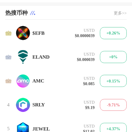
热搜币种
更多>>
USTD
1
$EFB
+0.26%
$0.0000039
USTD
2
ELAND
+0%
$0.000039
USTD
3
AMC
+0.15%
$0.085
USTD
4
SRLY
-9.71%
$9.19
USTD
5
JEWEL
+4.37%
$12.02