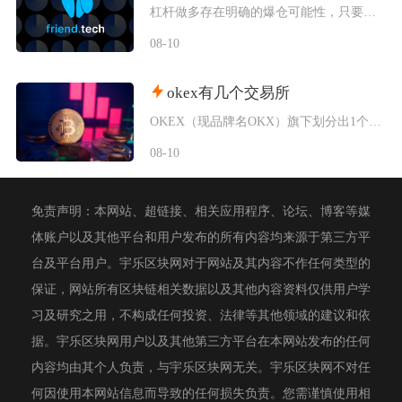
杠杆做多存在明确的爆仓可能性，只要仓位保证金指标触及交易所设定的维持保证金阈值，系统就会自
08-10
okex有几个交易所
OKEX（现品牌名OKX）旗下划分出1个全球通用主交易所，叠加7个持牌独立区域交易所，同时
08-10
免责声明：本网站、超链接、相关应用程序、论坛、博客等媒
体账户以及其他平台和用户发布的所有内容均来源于第三方平
台及平台用户。宇乐区块网对于网站及其内容不作任何类型的
保证，网站所有区块链相关数据以及其他内容资料仅供用户学
习及研究之用，不构成任何投资、法律等其他领域的建议和依
据。宇乐区块网用户以及其他第三方平台在本网站发布的任何
内容均由其个人负责，与宇乐区块网无关。宇乐区块网不对任
何因使用本网站信息而导致的任何损失负责。您需谨慎使用相