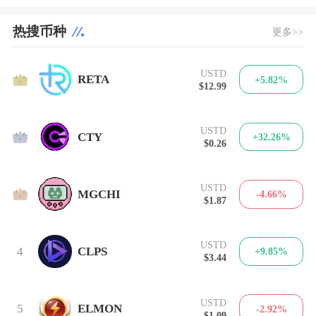
热搜币种
更多>>
USTD
1
RETA
+5.82%
$12.99
USTD
2
CTY
+32.26%
$0.26
USTD
3
MGCHI
-4.66%
$1.87
USTD
4
CLPS
+9.85%
$3.44
USTD
5
ELMON
-2.92%
$1.09