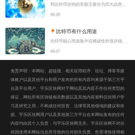
和比特币挂钩的美股主要分为四大品类，分别是比特币现货/期货ETF产品、加密资产交易所个股、
08-08
比特币有什么用途
比特币核心用途集中在稀缺性价值存储、全球点对点支付结算、去中心化金融抵押、抗审查资产保全以
08-07
免责声明：本网站、超链接、相关应用程序、论坛、博客等媒
体账户以及其他平台和用户发布的所有内容均来源于第三方平
台及平台用户。宇乐区块网对于网站及其内容不作任何类型的
保证，网站所有区块链相关数据以及其他内容资料仅供用户学
习及研究之用，不构成任何投资、法律等其他领域的建议和依
据。宇乐区块网用户以及其他第三方平台在本网站发布的任何
内容均由其个人负责，与宇乐区块网无关。宇乐区块网不对任
何因使用本网站信息而导致的任何损失负责。您需谨慎使用相