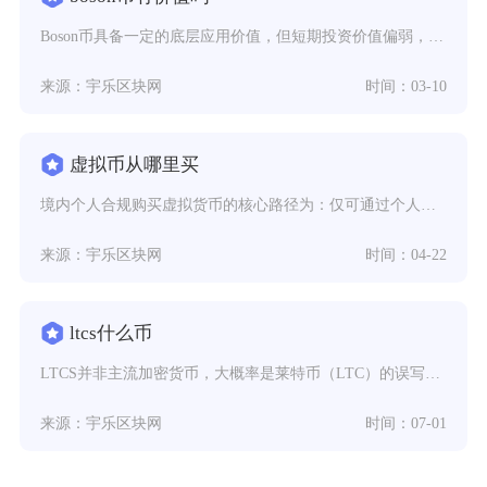
Boson币具备一定的底层应用价值，但短期投资价值偏弱，项目拥有清晰的落地场景，却受制于市
来源：宇乐区块网
时间：03-10
虚拟币从哪里买
境内个人合规购买虚拟货币的核心路径为：仅可通过个人持境外身份在香港证监会持牌虚拟资产平台完
来源：宇乐区块网
时间：04-22
ltcs什么币
LTCS并非主流加密货币，大概率是莱特币（LTC）的误写或某小众山寨币/合约代币，无广泛共
来源：宇乐区块网
时间：07-01