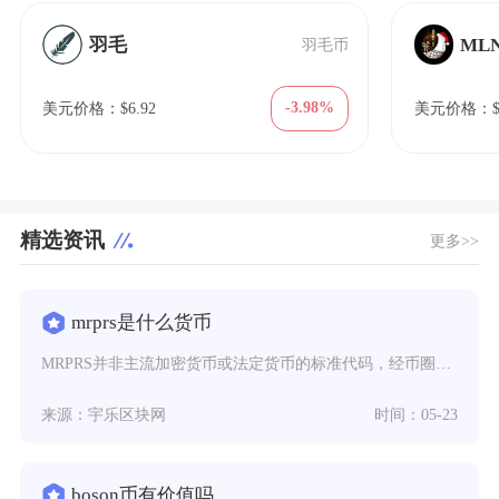
羽毛
ML
羽毛币
-3.98%
美元价格：$6.92
美元价格：$8
精选资讯
更多>>
mrprs是什么货币
MRPRS并非主流加密货币或法定货币的标准代码，经币圈信息交叉验证，它多为拼写误差或小众代
来源：宇乐区块网
时间：05-23
boson币有价值吗