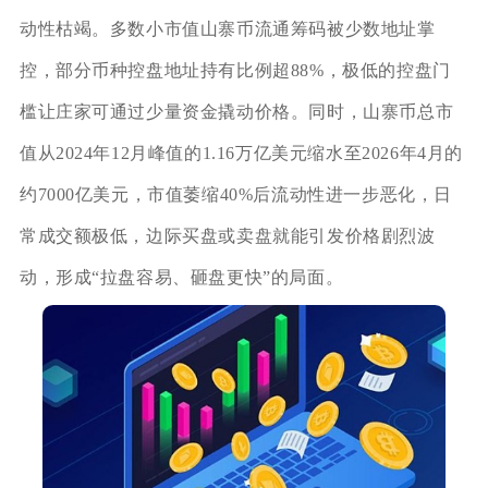
动性枯竭。多数小市值山寨币流通筹码被少数地址掌
控，部分币种控盘地址持有比例超88%，极低的控盘门
槛让庄家可通过少量资金撬动价格。同时，山寨币总市
值从2024年12月峰值的1.16万亿美元缩水至2026年4月的
约7000亿美元，市值萎缩40%后流动性进一步恶化，日
常成交额极低，边际买盘或卖盘就能引发价格剧烈波
动，形成“拉盘容易、砸盘更快”的局面。