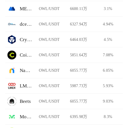
MEXC Global
OWL/USDT
6600.11万
3.1%
dcexchange
OWL/USDT
6327.94万
4.94%
Crypto.com
OWL/USDT
6464.03万
4.5%
Coinflare
OWL/USDT
5851.64万
7.08%
Namebase
OWL/USDT
6055.77万
6.05%
LMEX
OWL/USDT
5987.73万
5.93%
Beets
OWL/USDT
6055.77万
9.03%
Morgan
OWL/USDT
6395.98万
8.3%