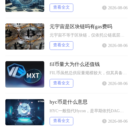
查看全文
2026-08-06
元宇宙是区块链吗有gas费吗
元宇宙不等于区块链，仅依托公链底层搭建资产体系的元宇宙项目会产生gas费，纯中心化运营的元
查看全文
2026-08-06
fil币量大为什么还值钱
FIL币虽然总供应量规模较大，但其具备多层级的锁仓约束、动态通缩机制、真实落地的去中心化存
查看全文
2026-08-06
hyc币是什么意思
HYC一般指代Hycon，是早期依托DAG技术搭建底层网络的加密代币，市场上同时存在多个同
查看全文
2026-08-06