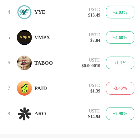
USTD
4
YYE
+2.83%
$13.49
USTD
5
VMPX
+4.68%
$7.84
USTD
6
TABOO
+1.1%
$0.000010
USTD
7
PAID
-3.43%
$1.39
USTD
8
ARO
+7.98%
$14.94