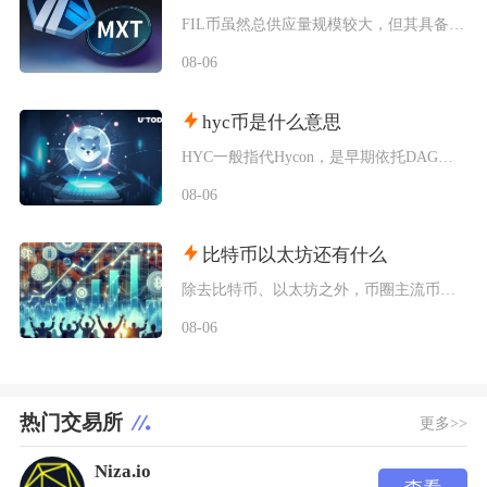
FIL币虽然总供应量规模较大，但其具备多层级的锁仓约束、动态通缩机制、真实落地的去中心化存
08-06
hyc币是什么意思
HYC一般指代Hycon，是早期依托DAG技术搭建底层网络的加密代币，市场上同时存在多个同
08-06
比特币以太坊还有什么
除去比特币、以太坊之外，币圈主流币种主要分为底层公链币、美元锚定稳定币、以太坊Layer2
08-06
热门交易所
更多>>
Niza.io