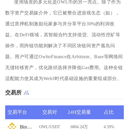
使用场景的多元化是OWL币的另一亮点。除了作为
数字资产交易媒介外，它已被整合进游戏生态（如），
通过质押机制激励玩家参与并分享平台30%的利润收
益。在DeFi领域，其智能合约支持借贷、流动性挖矿等
操作，而跨链功能则解决了不同区块链间资产孤岛问
题。用户可通过OwltoFinance在Arbitrum、Base等网络间
无缝转移资产，优化路径选择并降低Gas费用。这种全链
适配能力使其成为Web3时代基础设施的重要组成部分。
交易所
交易平台
交易对
24H交易量
占比
Binance
OWL/USDT
6804.24万
4.59%