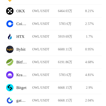
OKX
OWL/USDT
6464.03万
8.21%
Coinbase
OWL/USDT
5783.6万
2.57%
HTX
OWL/USDT
5919.69万
1.7%
Bybit
OWL/USDT
6600.11万
0.95%
Bitfinex
OWL/USDT
6191.86万
4.68%
Kraken
OWL/USDT
5783.6万
4.81%
Bitget
OWL/USDT
6668.15万
2.9%
gate.io
OWL/USDT
6668.15万
2.04%