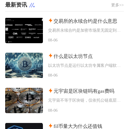
最新资讯
更多>>
交易所的永续合约是什么意思
交易所永续合约是加密市场里无固定到期交割时间的杠杆型衍生品，依托资金费率机制锚定现货价格，
08-06
什么是以太坊节点
以太坊节点是运行以太坊专属客户端软件、接入以太坊分布式网络的各类设备终端，是以太坊区块链网
08-06
元宇宙是区块链吗有gas费吗
元宇宙不等于区块链，仅依托公链底层搭建资产体系的元宇宙项目会产生gas费，纯中心化运营的元
08-06
fil币量大为什么还值钱