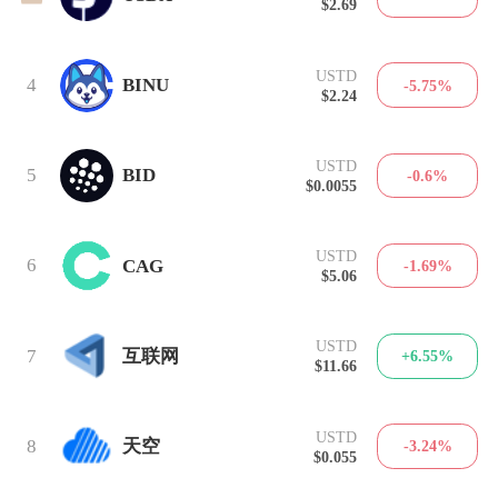
$2.69
USTD
4
BINU
-5.75%
$2.24
USTD
5
BID
-0.6%
$0.0055
USTD
6
CAG
-1.69%
$5.06
USTD
7
互联网
+6.55%
$11.66
USTD
8
天空
-3.24%
$0.055