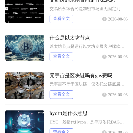
交易所永续合约是加密市场里无固定到期交割时间的杠杆型衍生品，依托资金费率机制锚定现货价格，
查看全文
2026-08-06
什么是以太坊节点
以太坊节点是运行以太坊专属客户端软件、接入以太坊分布式网络的各类设备终端，是以太坊区块链网
查看全文
2026-08-06
元宇宙是区块链吗有gas费吗
元宇宙不等于区块链，仅依托公链底层搭建资产体系的元宇宙项目会产生gas费，纯中心化运营的元
查看全文
2026-08-06
hyc币是什么意思
HYC一般指代Hycon，是早期依托DAG技术搭建底层网络的加密代币，市场上同时存在多个同
查看全文
2026-08-06