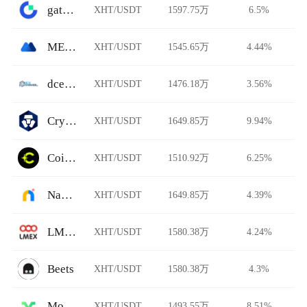
gate.io
XHT/USDT
1597.75万
6.5%
MEXC Global
XHT/USDT
1545.65万
4.44%
dcexchange
XHT/USDT
1476.18万
3.56%
Crypto.com
XHT/USDT
1649.85万
9.94%
Coinflare
XHT/USDT
1510.92万
6.25%
Namebase
XHT/USDT
1649.85万
4.39%
LMEX
XHT/USDT
1580.38万
4.24%
Beets
XHT/USDT
1580.38万
4.3%
Morgan
XHT/USDT
1493.55万
8.51%