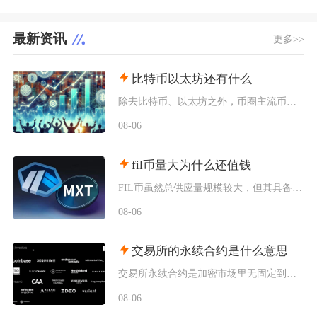
最新资讯
更多>>
比特币以太坊还有什么
除去比特币、以太坊之外，币圈主流币种主要分为底层公链币、美元锚定稳定币、以太坊Layer2
08-06
fil币量大为什么还值钱
FIL币虽然总供应量规模较大，但其具备多层级的锁仓约束、动态通缩机制、真实落地的去中心化存
08-06
交易所的永续合约是什么意思
交易所永续合约是加密市场里无固定到期交割时间的杠杆型衍生品，依托资金费率机制锚定现货价格，
08-06