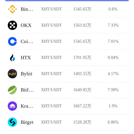
Binance
XHT/USDT
1545.65万
0.6%
OKX
XHT/USDT
1563.02万
7.33%
Coinbase
XHT/USDT
1545.65万
7.01%
HTX
XHT/USDT
1701.95万
9.04%
Bybit
XHT/USDT
1493.55万
4.17%
Bitfinex
XHT/USDT
1649.85万
7.99%
Kraken
XHT/USDT
1667.22万
1.9%
Bitget
XHT/USDT
1528.28万
6.86%