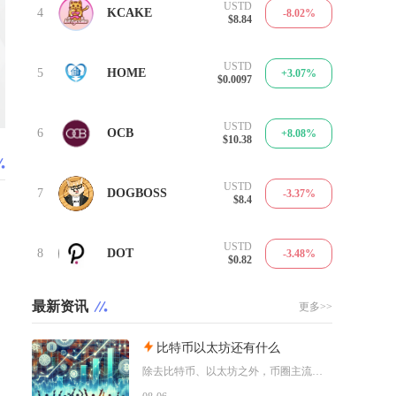
USTD
4
KCAKE
-8.02%
$8.84
USTD
5
HOME
+3.07%
$0.0097
USTD
6
OCB
+8.08%
$10.38
USTD
7
DOGBOSS
-3.37%
$8.4
USTD
8
DOT
-3.48%
$0.82
最新资讯
更多>>
比特币以太坊还有什么
除去比特币、以太坊之外，币圈主流币种主要分为底层公链币、美元锚定稳定币、以太坊Layer2