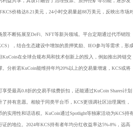
户的利益共享，其设计融合了治理投票、质押挖矿等功能，逐步发
KCS价格达8.21美元，24小时交易量超88万美元，反映出市场
景不断拓展至DeFi、NFT等新兴领域。平台定期通过代币销毁
CS），结合生态建设中增加的质押奖励、IEO参与等需求，形
KuCoin在全球合规布局和技术创新上的投入，例如推出跨链交
分析若KuCoin能维持年均20%以上的交易量增速，KCS或将
最高0.8折的交易手续费折扣，还能通过KuCoin Shares计划
升了持有意愿。相较于同类平台币，KCS更强调社区治理属性，
性和话语权。KuCoin通过Spotlight等独家活动为KCS持
的地位。2024年KCS持有者年均分红收益率达5%-8%，远高