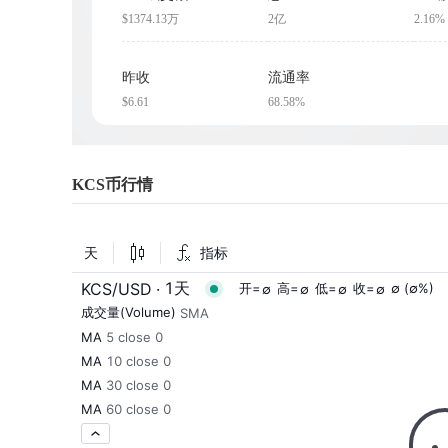
$1374.13万
2亿
2.16%
昨收
流通率
$6.61
68.58%
KCS币行情