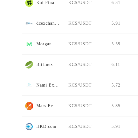
Koi Finance
KCS/USDT
6.31
dcexchange
KCS/USDT
5.91
Morgan
KCS/USDT
5.59
Bitfinex
KCS/USDT
6.11
Nami Exchange
KCS/USDT
5.72
Mars Ecosystem
KCS/USDT
5.85
HKD.com
KCS/USDT
5.91