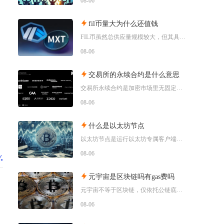
08-06
fil币量大为什么还值钱
FIL币虽然总供应量规模较大，但其具备多层级的锁仓约束、动态通缩机制、真实落地的去中心化存
08-06
交易所的永续合约是什么意思
交易所永续合约是加密市场里无固定到期交割时间的杠杆型衍生品，依托资金费率机制锚定现货价格，
08-06
什么是以太坊节点
以太坊节点是运行以太坊专属客户端软件、接入以太坊分布式网络的各类设备终端，是以太坊区块链网
08-06
元宇宙是区块链吗有gas费吗
元宇宙不等于区块链，仅依托公链底层搭建资产体系的元宇宙项目会产生gas费，纯中心化运营的元
08-06