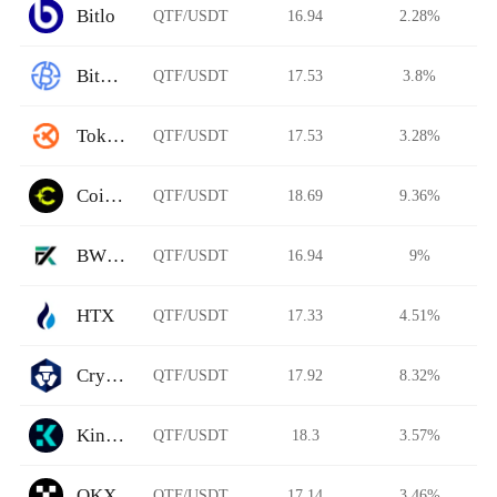
Bitlo
QTF/USDT
16.94
2.28%
BitAsiaEx
QTF/USDT
17.53
3.8%
Tokenize Xchange
QTF/USDT
17.53
3.28%
Coinflare
QTF/USDT
18.69
9.36%
BWFX.pro
QTF/USDT
16.94
9%
HTX
QTF/USDT
17.33
4.51%
Crypto.com
QTF/USDT
17.92
8.32%
Kine Protocol
QTF/USDT
18.3
3.57%
OKX
QTF/USDT
17.14
3.46%