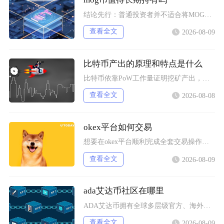
结论先行：普通投资者并不适合将MOG币作为长期持仓标的，仅适合拿出极小部分闲置资金博弈周期
查看全文
2026-08-09
比特币产出的原理和特点是什么
比特币依靠PoW工作量证明挖矿产出，核心依托固定区块奖励减半机制完成发行，具备总量恒定、去
查看全文
2026-08-08
okex平台如何交易
想要在okex平台顺利完成全套交易操作，需要依次完成账号注册认证、法币入金、资金划转、现货
查看全文
2026-08-09
ada艾达币社区在哪里
ADA艾达币拥有全球多层级官方、海外通用社交与本土化中文三类社区渠道，覆盖长线深度讨论、实
查看全文
2026-08-09