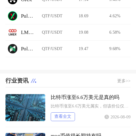
PulseX
QTF/USDT
18.69
4.62%
LMEX
QTF/USDT
19.08
6.58%
Poloniex Futures
QTF/USDT
19.47
9.68%
行业资讯
更多>>
比特币涨至6.6万美元是真的吗
比特币涨至6.6万美元属实，但该价位仅为盘中短时触及，并未实现全天稳定站稳，近期市场多次出
查看全文
2026-08-09
mog币值得长期持有吗