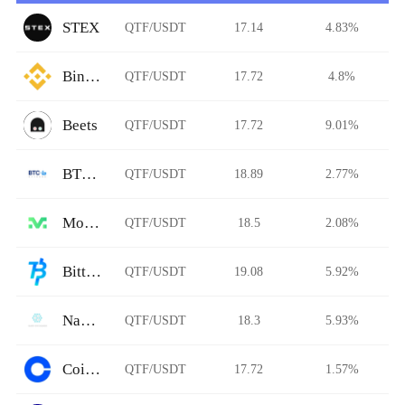
STEX
QTF/USDT
17.14
4.83%
Binance
QTF/USDT
17.72
4.8%
Beets
QTF/USDT
17.72
9.01%
BTCBank
QTF/USDT
18.89
2.77%
Morgan
QTF/USDT
18.5
2.08%
Bittime
QTF/USDT
19.08
5.92%
Nami Exchange
QTF/USDT
18.3
5.93%
Coinbase
QTF/USDT
17.72
1.57%