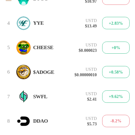
$10.97
USTD
4
YYE
+2.83%
$13.49
USTD
5
CHEESE
+0%
$0.000023
USTD
6
$ADOGE
+0.58%
$0.00000010
USTD
7
SWFL
+9.62%
$2.41
USTD
8
DDAO
-8.2%
$5.73