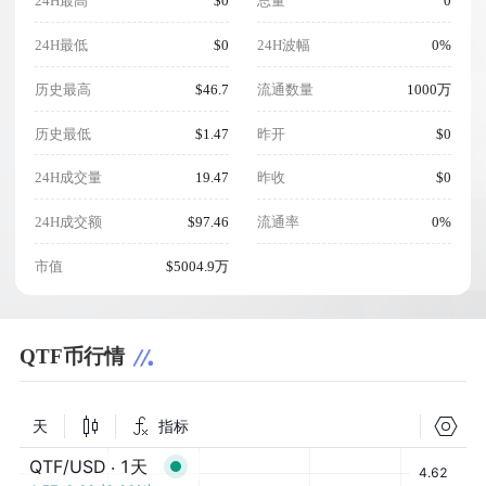
24H最高
$0
总量
0
24H最低
$0
24H波幅
0%
历史最高
$46.7
流通数量
1000万
历史最低
$1.47
昨开
$0
24H成交量
19.47
昨收
$0
24H成交额
$97.46
流通率
0%
市值
$5004.9万
QTF币行情