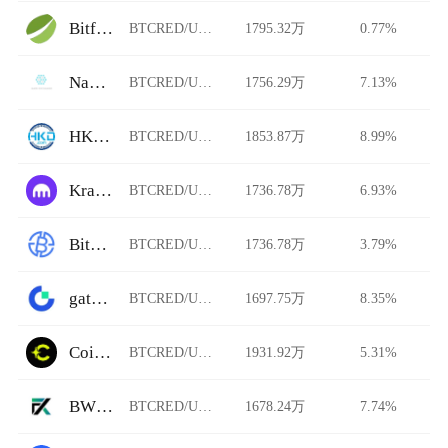
Bitfinex
BTCRED/USDT
1795.32万
0.77%
Nami Exchange
BTCRED/USDT
1756.29万
7.13%
HKD.com
BTCRED/USDT
1853.87万
8.99%
Kraken
BTCRED/USDT
1736.78万
6.93%
BitAsiaEx
BTCRED/USDT
1736.78万
3.79%
gate.io
BTCRED/USDT
1697.75万
8.35%
Coinflare
BTCRED/USDT
1931.92万
5.31%
BWFX.pro
BTCRED/USDT
1678.24万
7.74%