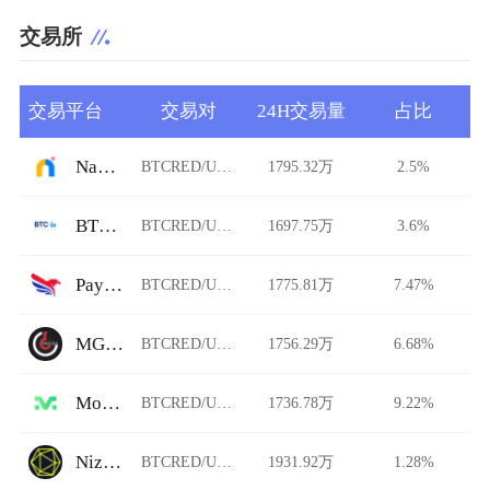
交易所
交易平台
交易对
24H交易量
占比
Namebase
BTCRED/USDT
1795.32万
2.5%
BTCBank
BTCRED/USDT
1697.75万
3.6%
PayBito
BTCRED/USDT
1775.81万
7.47%
MGCEX.NZ
BTCRED/USDT
1756.29万
6.68%
Morgan
BTCRED/USDT
1736.78万
9.22%
Niza.io
BTCRED/USDT
1931.92万
1.28%