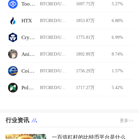
Toobit
BTCRED/USDT
1697.75万
5.27%
HTX
BTCRED/USDT
1853.87万
6.88%
Crypto.com
BTCRED/USDT
1775.81万
6.99%
Animeswap
BTCRED/USDT
1892.89万
8.74%
Coinsuper
BTCRED/USDT
1756.29万
1.57%
Poloniex Futures
BTCRED/USDT
1717.27万
5.42%
行业资讯
更多>>
一百倍杠杆的比特币平台是什么