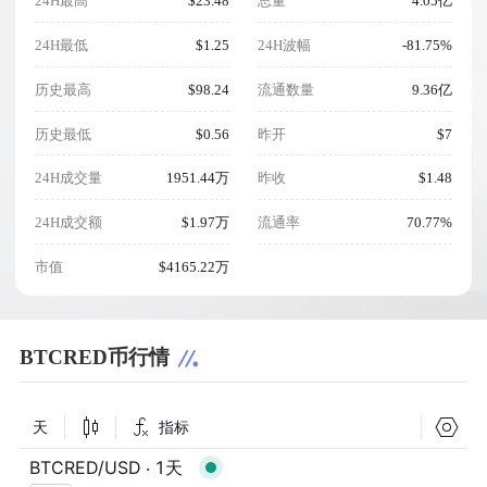
24H最高
$23.48
总量
4.05亿
24H最低
$1.25
24H波幅
-81.75%
历史最高
$98.24
流通数量
9.36亿
历史最低
$0.56
昨开
$7
24H成交量
1951.44万
昨收
$1.48
24H成交额
$1.97万
流通率
70.77%
市值
$4165.22万
BTCRED币行情