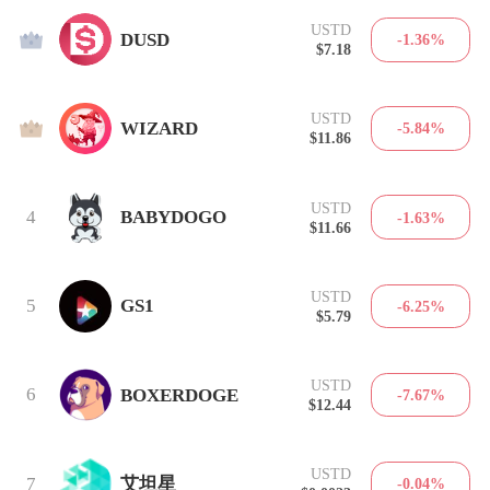
USTD
2
DUSD
-1.36%
$7.18
USTD
3
WIZARD
-5.84%
$11.86
USTD
4
BABYDOGO
-1.63%
$11.66
USTD
5
GS1
-6.25%
$5.79
USTD
6
BOXERDOGE
-7.67%
$12.44
USTD
7
艾坦星
-0.04%