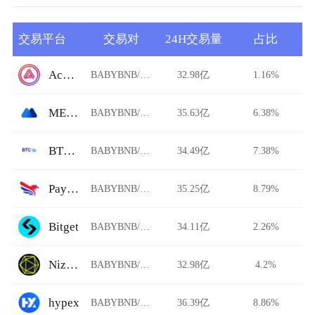
交易平台
交易对
24H交易量
占比
Acala Swap
BABYBNB/USDT
32.98亿
1.16%
MEXC Global
BABYBNB/USDT
35.63亿
6.38%
BTCBank
BABYBNB/USDT
34.49亿
7.38%
PayBito
BABYBNB/USDT
35.25亿
8.79%
Bitget
BABYBNB/USDT
34.11亿
2.26%
Niza.io
BABYBNB/USDT
32.98亿
4.2%
hypex
BABYBNB/USDT
36.39亿
8.86%