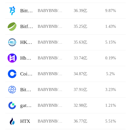
Bittime
BABYBNB/USDT
36.39亿
9.87%
Bitfinex
BABYBNB/USDT
35.25亿
1.43%
HKD.com
BABYBNB/USDT
35.63亿
5.15%
HbarSuite DEX
BABYBNB/USDT
33.74亿
0.19%
Coinbase
BABYBNB/USDT
34.87亿
5.2%
BitAsiaEx
BABYBNB/USDT
37.91亿
3.23%
gate.io
BABYBNB/USDT
32.98亿
1.21%
HTX
BABYBNB/USDT
36.77亿
5.51%