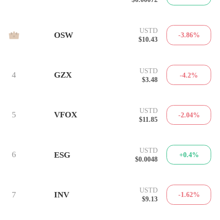
USTD
3
OSW
-3.86%
$10.43
USTD
4
GZX
-4.2%
$3.48
USTD
5
VFOX
-2.04%
$11.85
USTD
6
ESG
+0.4%
$0.0048
USTD
7
INV
-1.62%
$9.13