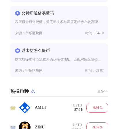
比特币通俗易懂吗
表层概念通俗易懂，但底层技术与深度逻辑存在较高理解门槛，整体呈现“易入门、难精通”的特征，并非完全直白易懂。比特币的核心
来源：宇乐区块网
时间：04-10
以太坊怎么提币
以太坊提币核心流程为确认接收地址、匹配对应区块链网络、填写提币数额、完成身份验证并提交交易，网络选择与地址核验是决定资金
来源：宇乐区块网
时间：08-07
热搜币种
更多>>
USTD
1
AMLT
-9.91%
$7.64
USTD
2
ZINU
-9.59%