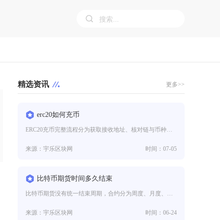
精选资讯
更多>>
erc20如何充币
ERC20充币完整流程分为获取接收地址、核对链与币种信息、转出端发起转账、链上等待区块确认、到账核查五大环节，只要严格匹
来源：宇乐区块网
时间：07-05
比特币期货时间多久结束
比特币期货没有统一结束周期，合约分为周度、月度、季度三类固定期限产品，永续比特币期货则无到期结束时间，主流合规场内与加密
来源：宇乐区块网
时间：06-24