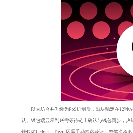
以太坊合并升级为PoS机制后，出块稳定在12秒左
认。钱包端显示到账需等待链上确认与钱包同步，热钱包如Met
钱包如Ledger、Trezor因需手动签名验证，整体流程多5-