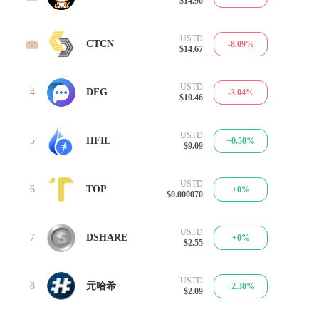
$14.96
USTD
3
CTCN
-8.09%
$14.67
USTD
4
DFG
-3.04%
$10.46
USTD
5
HFIL
+0.50%
$9.09
USTD
6
TOP
+0%
$0.000070
USTD
7
DSHARE
+0%
$2.55
USTD
8
元哈希
+2.38%
$2.09