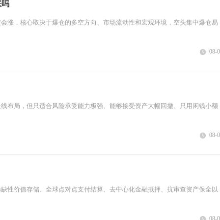
涨吗
定会涨，核心取决于爆仓的多空方向、市场流动性和宏观环境，空头集中爆仓易
08-
长线布局，但只适合风险承受能力极强、能够接受资产大幅回撤、只用闲钱小额
08-
稀缺性价值存储、全球点对点支付结算、去中心化金融抵押、抗审查资产保全以
08-