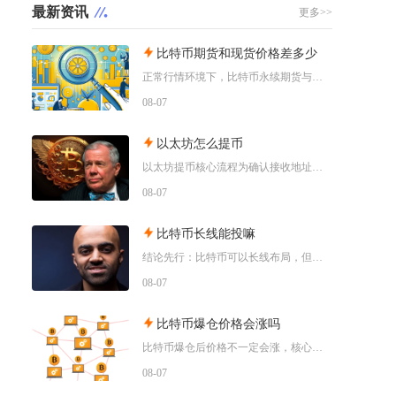
最新资讯
更多>>
比特币期货和现货价格差多少
正常行情环境下，比特币永续期货与现货价差普遍维持在±0.5%以内，带有固定到期日的交割期货
08-07
以太坊怎么提币
以太坊提币核心流程为确认接收地址、匹配对应区块链网络、填写提币数额、完成身份验证并提交交易
08-07
比特币长线能投嘛
结论先行：比特币可以长线布局，但只适合风险承受能力极强、能够接受资产大幅回撤、只用闲钱小额
08-07
比特币爆仓价格会涨吗
比特币爆仓后价格不一定会涨，核心取决于爆仓的多空方向、市场流动性和宏观环境，空头集中爆仓易
08-07